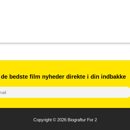
 de bedste film nyheder direkte i din indbakke
S
u
b
Copyright © 2026
Biograftur For 2
s