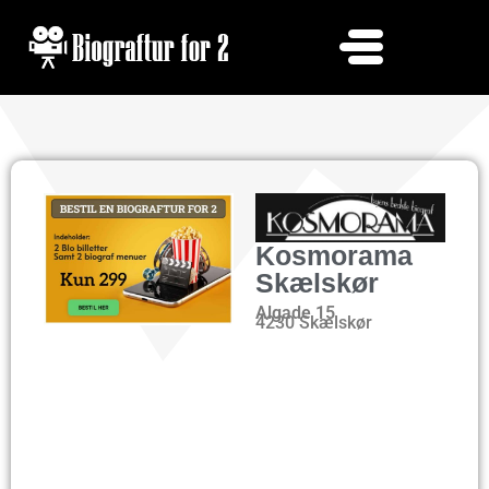
Kosmorama
Skælskør
Algade 15
4230 Skælskør