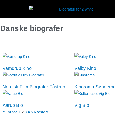
Danske biografer
Vamdrup Kino
Valby Kino
Nordisk Film Biografer Tåstrup
Kinorama Sønderb
Aarup Bio
Vig Bio
« Forrige
1
2
3
4
5
Næste »