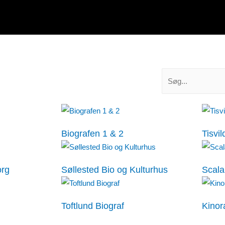
Biografen 1 & 2
Tisvil
org
Søllested Bio og Kulturhus
Scala
Toftlund Biograf
Kino