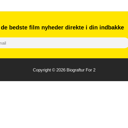
 de bedste film nyheder direkte i din indbakke
S
u
b
Copyright © 2026
Biograftur For 2
s
c
r
i
b
e