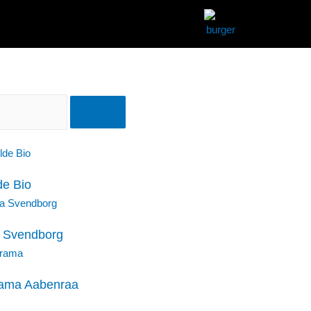
de Bio
 Svendborg
rama Aabenraa